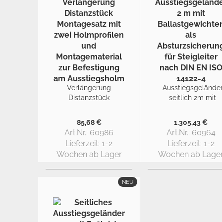
Verlängerung
Ausstiegsgelände
Distanzstück
seitlich 2m mit
Montagesatz
ballast
freistehend
85,68 €
1.305,43 €
Art.Nr.: 60986
Art.Nr.: 60964
Lieferzeit:
1-2
Lieferzeit:
1-2
Wochen ab Lager
Wochen ab Lage
NEU