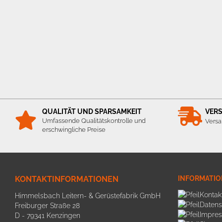
QUALITÄT UND SPARSAMKEIT
VER
Umfassende Qualitätskontrolle und
Versa
erschwingliche Preise
KONTAKTINFORMATIONEN
INFORMATI
Kontak
Himmelsbach Leitern- & Gerüstefabrik GmbH
Datens
Freiburger Straße 28
Impre
D - 79341 Kenzingen