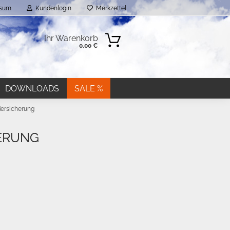
ssum
Kundenlogin
Merkzettel
Ihr Warenkorb
0,00 €
DOWNLOADS
SALE %
ersicherung
ERUNG
n?