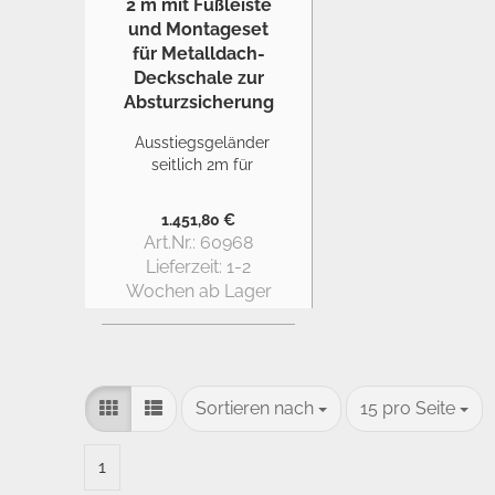
Ausstiegsgeländer
seitlich 2m für
Metalldach-
Deckschale
1.451,80 €
Art.Nr.: 60968
Lieferzeit:
1-2
Wochen ab Lager
Sortieren nach
pro Seite
Sortieren nach
15 pro Seite
1