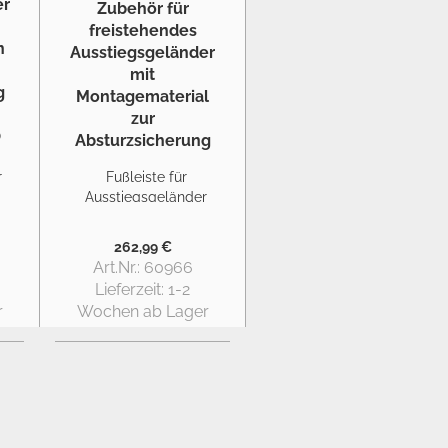
r
Fußleiste für
Ausstiegsgeländer
seitlich 2m
freistehend
262,99 €
Art.Nr.: 60966
Lieferzeit:
1-2
r
Wochen ab Lager