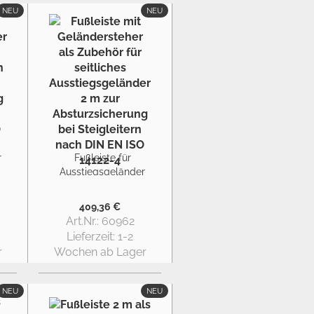
NEU
NEU
r
Fußleiste für
Ausstiegsgeländer
seitlich 2 m
409,36 €
Art.Nr.: 60962
Lieferzeit:
1-2
r
Wochen ab Lager
NEU
NEU