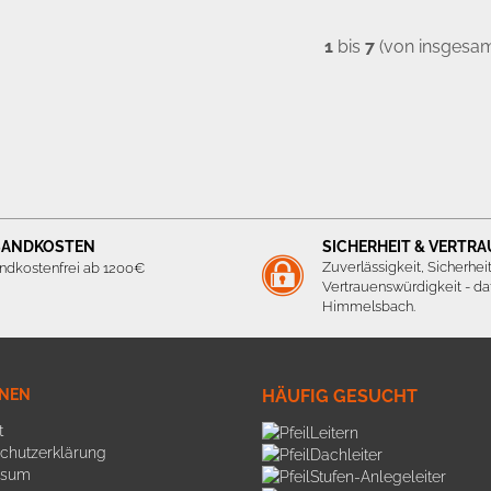
1
bis
7
(von insgesa
SANDKOSTEN
SICHERHEIT & VERTR
Zuverlässigkeit, Sicherhei
ndkostenfrei ab 1200€
Vertrauenswürdigkeit - daf
Himmelsbach.
ONEN
HÄUFIG GESUCHT
t
Leitern
chutzerklärung
Dachleiter
ssum
Stufen-Anlegeleiter