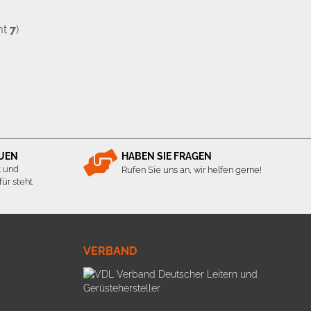
mt
7
)
AUEN
HABEN SIE FRAGEN
t und
Rufen Sie uns an, wir helfen gerne!
ür steht
VERBAND