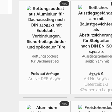
NEU
Rettungspodest
Ausstiegsgelände
für Dachausstieg
seitlich 2m mit
nach DIN 14094-
Ballast
2
Preis auf Anfrage
837,76 €
Art.Nr.: REF-62980
Art.Nr.: 60960
Lieferzeit:
1-2
Wochen ab Lage
NEU