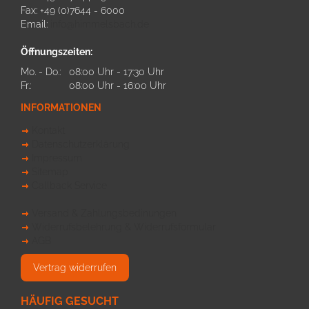
Fax: +49 (0)7644 - 6000
Email:
info@himmelsbach.de
Öffnungszeiten:
Mo. - Do.:
08:00 Uhr - 17:30 Uhr
Fr.:
08:00 Uhr - 16:00 Uhr
INFORMATIONEN
Kontakt
Datenschutzerklärung
Impressum
Sitemap
Callback Service
Versand & Zahlungsbedinungen
Widerrufsbelehrung & Widerrufsformular
AGB
Vertrag widerrufen
HÄUFIG GESUCHT