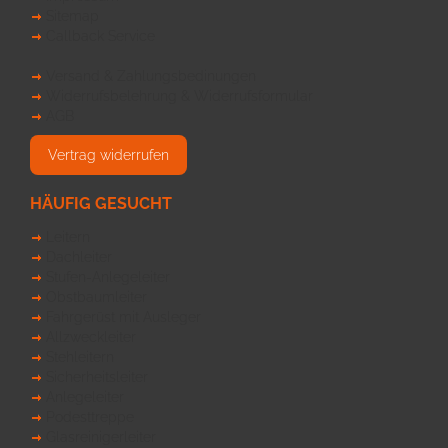
Sitemap
Callback Service
Versand & Zahlungsbedinungen
Widerrufsbelehrung & Widerrufsformular
AGB
Vertrag widerrufen
HÄUFIG GESUCHT
Leitern
Dachleiter
Stufen-Anlegeleiter
Obstbaumleiter
Fahrgerüst mit Ausleger
Allzweckleiter
Stehleitern
Sicherheitsleiter
Anlegeleiter
Podesttreppe
Glasreinigerleiter