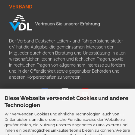
VERBAND
Der Verband Deutscher Leitern- und Fahrgerüstehersteller
e.V. hat die Aufgabe, die gemeinsamen Interessen der
Mitglieder durch deren Beratung und Unterstützung in allen
wirtschaftlichen, technischen und fachlichen Fragen, sowie
in rechtlichen Fragen von allgemeinem Interesse zu fördern
und in der Öffentlichkeit sowie gegenüber Behörden und
anderen Körperschaften zu vertreten.
Diese Webseite verwendet Cookies und andere
Technologien
Wir verwenden Cookies und ähnliche Technologien, auch von
Schriftliche Angaben zu den Produkten und deren Bildern
Drittanbietern, um die ordentliche Funktionsweise der Website zu
können im Einzefall von der tatsächlichen Ausführung
gewährleisten, die Nutzung unseres Angebotes zu analysieren und
abweichen. Auch bleiben Irrtürmer, Preis- und
Ihnen ein bestmögliches Einkaufserlebnis bieten zu können. Weitere
Konstruktionsänderungen vorbehalten.