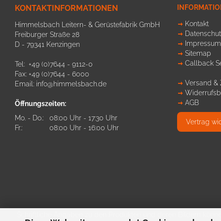
KONTAKTINFORMATIONEN
INFORMATI
Kontakt
Himmelsbach Leitern- & Gerüstefabrik GmbH
Datenschut
Freiburger Straße 28
Impressum
D - 79341 Kenzingen
Sitemap
Callback S
Tel: +49 (0)7644 - 9112-0
Fax: +49 (0)7644 - 6000
Versand &
Email:
info@himmelsbach.de
Widerrufsb
AGB
Öffnungszeiten:
Mo. - Do.:
08:00 Uhr - 17:30 Uhr
Vertrag wi
Fr.:
08:00 Uhr - 16:00 Uhr
Schriftliche Angaben zu den Produkten und deren Bildern könne