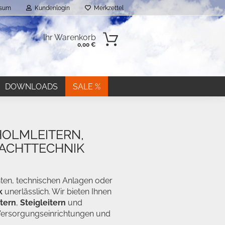
ssum
Kundenlogin
Merkzettel
Ihr Warenkorb
0,00 €
DOWNLOADS
SALE %
HOLMLEITERN,
HACHTTECHNIK
n?
ten, technischen Anlagen oder
k
unerlässlich. Wir bieten Ihnen
tern
,
Steigleitern
und
 Versorgungseinrichtungen und