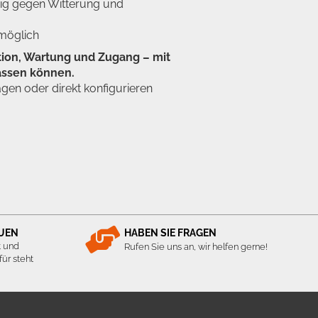
hig gegen Witterung und
 möglich
ktion, Wartung und Zugang – mit
lassen können.
en oder direkt konfigurieren
AUEN
HABEN SIE FRAGEN
t und
Rufen Sie uns an, wir helfen gerne!
ür steht