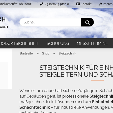
andkostenfrei ab 1200€
+49 (0)7644 9112-0
Kontakt
Impre
Suche...
E-Mail
RODUKTSICHERHEIT
SCHULUNG
MESSETERMINE
Passwort
»
»
Startseite
Shop
Steigtechnik
STEIGTECHNIK FÜR EIN
STEIGLEITERN UND SC
Konto erstellen
Passwort vergesse
Wenn es um dauerhaft sichere Zugänge in Schäch
auf Gebäuden geht, ist professionelle
Steigtechni
maßgeschneiderte Lösungen rund um
Einholmlei
Schachttechnik
– für industrielle Anwendungen,
technische Anlagen.