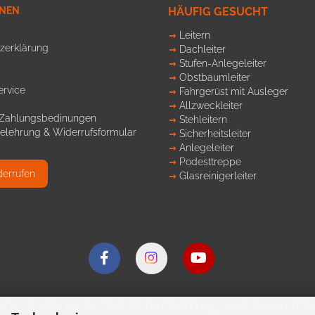
ONEN
HÄUFIG GESUCHT
Leitern
zerklärung
Dachleiter
Stufen-Anlegeleiter
Obstbaumleiter
ervice
Fahrgerüst mit Ausleger
Allzweckleiter
 Zahlungsbedinungen
Stehleitern
elehrung & Widerrufsformular
Sicherheitsleiter
Anlegeleiter
Podesttreppe
derrufen
Glasreinigerleiter
n im Einzefall von der tatsächlichen Ausführung abweichen. Auch blei