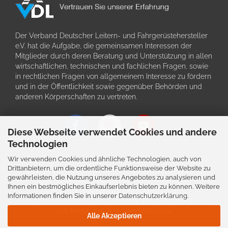
Der Verband Deutscher Leitern- und Fahrgerüstehersteller
e.V. hat die Aufgabe, die gemeinsamen Interessen der
Mitglieder durch deren Beratung und Unterstützung in allen
wirtschaftlichen, technischen und fachlichen Fragen, sowie
in rechtlichen Fragen von allgemeinem Interesse zu fördern
und in der Öffentlichkeit sowie gegenüber Behörden und
anderen Körperschaften zu vertreten.
Diese Webseite verwendet Cookies und andere
Technologien
Wir verwenden Cookies und ähnliche Technologien, auch von
Schriftliche Angaben zu den Produkten und deren Bildern
Drittanbietern, um die ordentliche Funktionsweise der Website zu
können im Einzefall von der tatsächlichen Ausführung
gewährleisten, die Nutzung unseres Angebotes zu analysieren und
abweichen. Auch bleiben Irrtürmer, Preis- und
Ihnen ein bestmögliches Einkaufserlebnis bieten zu können. Weitere
Konstruktionsänderungen vorbehalten.
Informationen finden Sie in unserer
Datenschutzerklärung
.
Alle genannten Preise verstehen sich inkl. der gesetzlichen
19% MwSt. und zzgl. Versandkosten.
Alle Akzeptieren