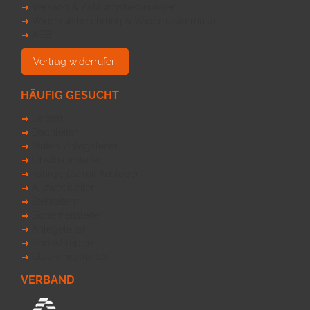
Versand & Zahlungsbedinungen
Widerrufsbelehrung & Widerrufsformular
AGB
Vertrag widerrufen
HÄUFIG GESUCHT
Leitern
Dachleiter
Stufen-Anlegeleiter
Obstbaumleiter
Fahrgerüst mit Ausleger
Allzweckleiter
Stehleitern
Sicherheitsleiter
Anlegeleiter
Podesttreppe
Glasreinigerleiter
VERBAND