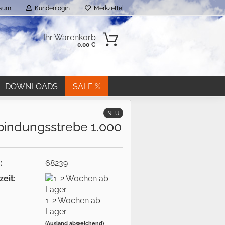
ssum
Kundenlogin
Merkzettel
Ihr Warenkorb
0,00 €
DOWNLOADS
SALE %
NEU
bindungsstrebe 1.000
:
68239
n?
zeit:
1-2 Wochen ab
Lager
(Ausland abweichend)