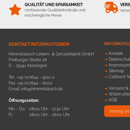
QUALITÄT UND SPARSAMKEIT
VER
Umfassende Qualitätskontrolle und
Versa
erschwingliche Preise
KONTAKTINFORMATIONEN
INFORMATI
Kontakt
Himmelsbach Leitern- & Gerüstefabrik GmbH
Datenschut
Freiburger Straße 28
Impressum
D - 79341 Kenzingen
Sitemap
Callback S
Tel: +49 (0)7644 - 9112-0
Fax: +49 (0)7644 - 6000
Versand &
Email:
info@himmelsbach.de
Widerrufsb
AGB
Öffnungszeiten:
Mo. - Do.:
08:00 Uhr - 17:30 Uhr
Vertrag wi
Fr.:
08:00 Uhr - 16:00 Uhr