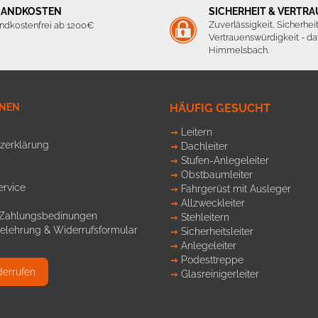
SANDKOSTEN
SICHERHEIT & VERTR
Zuverlässigkeit, Sicherhei
ndkostenfrei ab 1200€
Vertrauenswürdigkeit - daf
Himmelsbach.
ONEN
HÄUFIG GESUCHT
Leitern
zerklärung
Dachleiter
Stufen-Anlegeleiter
Obstbaumleiter
ervice
Fahrgerüst mit Ausleger
Allzweckleiter
 Zahlungsbedinungen
Stehleitern
elehrung & Widerrufsformular
Sicherheitsleiter
Anlegeleiter
Podesttreppe
derrufen
Glasreinigerleiter