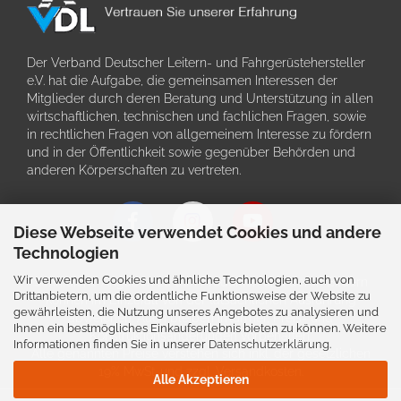
Der Verband Deutscher Leitern- und Fahrgerüstehersteller
e.V. hat die Aufgabe, die gemeinsamen Interessen der
Mitglieder durch deren Beratung und Unterstützung in allen
wirtschaftlichen, technischen und fachlichen Fragen, sowie
in rechtlichen Fragen von allgemeinem Interesse zu fördern
und in der Öffentlichkeit sowie gegenüber Behörden und
anderen Körperschaften zu vertreten.
Diese Webseite verwendet Cookies und andere
Technologien
Wir verwenden Cookies und ähnliche Technologien, auch von
Schriftliche Angaben zu den Produkten und deren Bildern
Drittanbietern, um die ordentliche Funktionsweise der Website zu
können im Einzefall von der tatsächlichen Ausführung
gewährleisten, die Nutzung unseres Angebotes zu analysieren und
abweichen. Auch bleiben Irrtürmer, Preis- und
Ihnen ein bestmögliches Einkaufserlebnis bieten zu können. Weitere
Konstruktionsänderungen vorbehalten.
Informationen finden Sie in unserer
Datenschutzerklärung
.
Alle genannten Preise verstehen sich inkl. der gesetzlichen
19% MwSt. und zzgl. Versandkosten.
Alle Akzeptieren