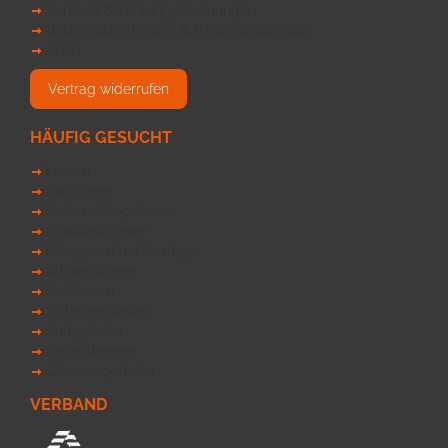
Versand & Zahlungsbedinungen
Widerrufsbelehrung & Widerrufsformular
AGB
Vertrag widerrufen
HÄUFIG GESUCHT
Leitern
Dachleiter
Stufen-Anlegeleiter
Obstbaumleiter
Fahrgerüst mit Ausleger
Allzweckleiter
Stehleitern
Sicherheitsleiter
Anlegeleiter
Podesttreppe
Glasreinigerleiter
VERBAND