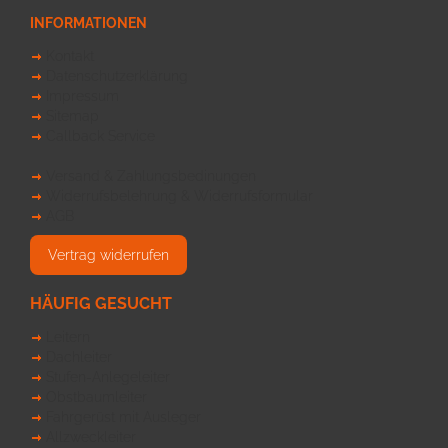
INFORMATIONEN
Kontakt
Datenschutzerklärung
Impressum
Sitemap
Callback Service
Versand & Zahlungsbedinungen
Widerrufsbelehrung & Widerrufsformular
AGB
Vertrag widerrufen
HÄUFIG GESUCHT
Leitern
Dachleiter
Stufen-Anlegeleiter
Obstbaumleiter
Fahrgerüst mit Ausleger
Allzweckleiter