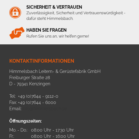
SICHERHEIT & VERTRAUEN
Zuverlässigkeit, Sicherheit und Vertrauenswürdigkeit -
dafür steht Himmelsbach.
HABEN SIE FRAGEN
Rufen Sie uns an, wir helfen gerne!
KONTAKTINFORMATIONEN
Himmelsbach Leitern- & Gerüstefabrik GmbH
Freiburger Straße 28
D - 79341 Kenzingen
Tel: +49 (0)7644 - 9112-0
Fax: +49 (0)7644 - 6000
Email:
info@himmelsbach.de
Öffnungszeiten:
Mo. - Do.:
08:00 Uhr - 17:30 Uhr
Fr.:
08:00 Uhr - 16:00 Uhr