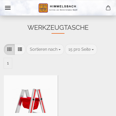
WERKZEUGTASCHE
Sortieren nach
pro Seite
Sortieren nach
15 pro Seite
1