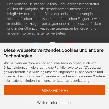
Der Verband Deutscher Leitern- und Fahrgerüstehersteller
e.V. hat die Aufgabe, die gemeinsamen Interessen der
Mitglieder durch deren Beratung und Unterstützung in allen
wirtschaftlichen, technischen und fachlichen Fragen, sowie
in rechtlichen Fragen von allgemeinem Interesse zu fördern
und in der Öffentlichkeit sowie gegenüber Behörden und
anderen Körperschaften zu vertreten.
Diese Webseite verwendet Cookies und andere
Technologien
Wir verwenden Cookies und ähnliche Technologien, auch von
Schriftliche Angaben zu den Produkten und deren Bildern
Drittanbietern, um die ordentliche Funktionsweise der Website zu
können im Einzefall von der tatsächlichen Ausführung
gewährleisten, die Nutzung unseres Angebotes zu analysieren und
abweichen. Auch bleiben Irrtürmer, Preis- und
Ihnen ein bestmögliches Einkaufserlebnis bieten zu können. Weitere
Konstruktionsänderungen vorbehalten.
Informationen finden Sie in unserer
Datenschutzerklärung
.
Alle genannten Preise verstehen sich inkl. der gesetzlichen
19% MwSt. und zzgl. Versandkosten.
Alle Akzeptieren
Shopping Cart Software
by Gambio.com © 2026
Weitere Informationen