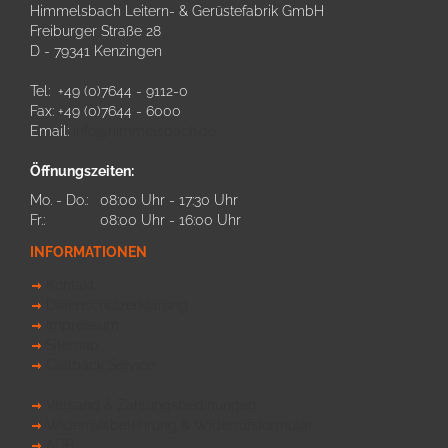
Himmelsbach Leitern- & Gerüstefabrik GmbH
Freiburger Straße 28
D - 79341 Kenzingen
Tel: +49 (0)7644 - 9112-0
Fax: +49 (0)7644 - 6000
Email:
info@himmelsbach.de
Öffnungszeiten:
Mo. - Do.:
08:00 Uhr - 17:30 Uhr
Fr.:
08:00 Uhr - 16:00 Uhr
INFORMATIONEN
Kontakt
Datenschutzerklärung
Impressum
Sitemap
Callback Service
Versand & Zahlungsbedinungen
Widerrufsbelehrung & Widerrufsformular
AGB