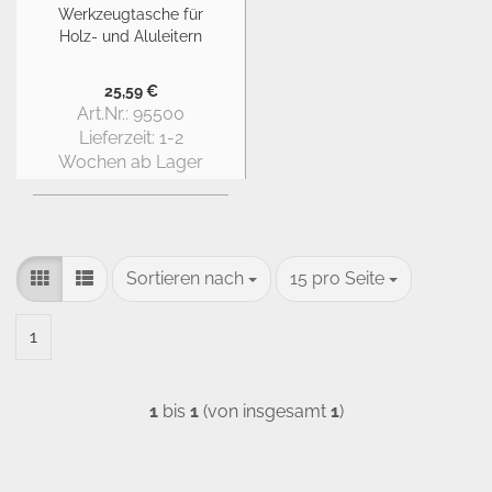
Werkzeugtasche für
Holz- und Aluleitern
25,59 €
Art.Nr.: 95500
Lieferzeit:
1-2
Wochen ab Lager
Sortieren nach
pro Seite
Sortieren nach
15 pro Seite
1
1
bis
1
(von insgesamt
1
)