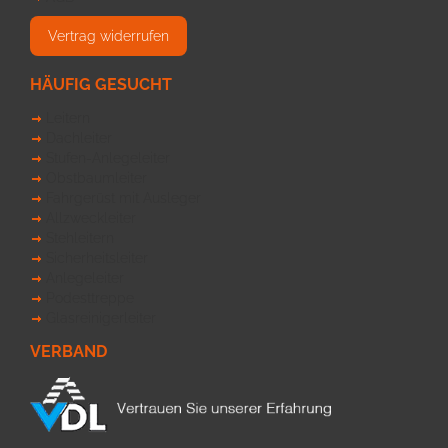
Vertrag widerrufen
HÄUFIG GESUCHT
Leitern
Dachleiter
Stufen-Anlegeleiter
Obstbaumleiter
Fahrgerüst mit Ausleger
Allzweckleiter
Stehleitern
Sicherheitsleiter
Anlegeleiter
Podesttreppe
Glasreinigerleiter
VERBAND