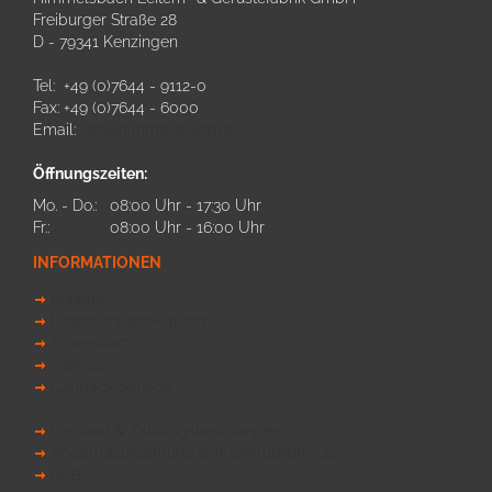
Freiburger Straße 28
D - 79341 Kenzingen
Tel: +49 (0)7644 - 9112-0
Fax: +49 (0)7644 - 6000
Email:
info@himmelsbach.de
Öffnungszeiten:
Mo. - Do.:
08:00 Uhr - 17:30 Uhr
Fr.:
08:00 Uhr - 16:00 Uhr
INFORMATIONEN
Kontakt
Datenschutzerklärung
Impressum
Sitemap
Callback Service
Versand & Zahlungsbedinungen
Widerrufsbelehrung & Widerrufsformular
AGB