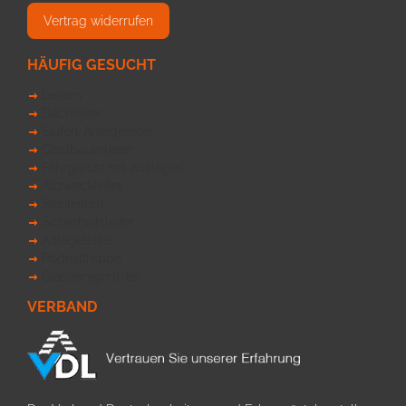
Vertrag widerrufen
HÄUFIG GESUCHT
Leitern
Dachleiter
Stufen-Anlegeleiter
Obstbaumleiter
Fahrgerüst mit Ausleger
Allzweckleiter
Stehleitern
Sicherheitsleiter
Anlegeleiter
Podesttreppe
Glasreinigerleiter
VERBAND