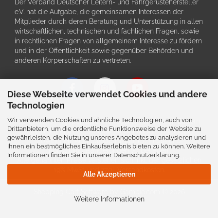
Der Verband Deutscher Leitern- und Fahrgerüstehersteller
e.V. hat die Aufgabe, die gemeinsamen Interessen der
Mitglieder durch deren Beratung und Unterstützung in allen
wirtschaftlichen, technischen und fachlichen Fragen, sowie
in rechtlichen Fragen von allgemeinem Interesse zu fördern
und in der Öffentlichkeit sowie gegenüber Behörden und
anderen Körperschaften zu vertreten.
Diese Webseite verwendet Cookies und andere
Technologien
Wir verwenden Cookies und ähnliche Technologien, auch von
Schriftliche Angaben zu den Produkten und deren Bildern
Drittanbietern, um die ordentliche Funktionsweise der Website zu
können im Einzefall von der tatsächlichen Ausführung
gewährleisten, die Nutzung unseres Angebotes zu analysieren und
abweichen. Auch bleiben Irrtürmer, Preis- und
Ihnen ein bestmögliches Einkaufserlebnis bieten zu können. Weitere
Konstruktionsänderungen vorbehalten.
Informationen finden Sie in unserer
Datenschutzerklärung
.
Alle genannten Preise verstehen sich inkl. der gesetzlichen
19% MwSt. und zzgl. Versandkosten.
Alle Akzeptieren
Shopping Cart Software
by Gambio.com © 2026
Weitere Informationen