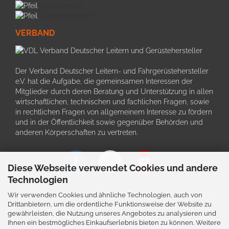
Podesttreppe
Glasreinigerleiter
VERBAND
Der Verband Deutscher Leitern- und Fahrgerüstehersteller
e.V. hat die Aufgabe, die gemeinsamen Interessen der
Mitglieder durch deren Beratung und Unterstützung in allen
wirtschaftlichen, technischen und fachlichen Fragen, sowie
in rechtlichen Fragen von allgemeinem Interesse zu fördern
und in der Öffentlichkeit sowie gegenüber Behörden und
anderen Körperschaften zu vertreten.
Diese Webseite verwendet Cookies und andere
Technologien
Wir verwenden Cookies und ähnliche Technologien, auch von
Schriftliche Angaben zu den Produkten und deren Bildern
Drittanbietern, um die ordentliche Funktionsweise der Website zu
können im Einzefall von der tatsächlichen Ausführung
gewährleisten, die Nutzung unseres Angebotes zu analysieren und
abweichen. Auch bleiben Irrtürmer, Preis- und
Ihnen ein bestmögliches Einkaufserlebnis bieten zu können. Weitere
Konstruktionsänderungen vorbehalten.