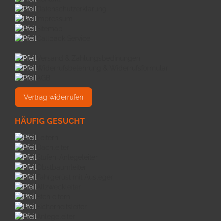
Datenschutzerklärung
Impressum
Sitemap
Callback Service
Versand & Zahlungsbedinungen
Widerrufsbelehrung & Widerrufsformular
AGB
Vertrag widerrufen
HÄUFIG GESUCHT
Leitern
Dachleiter
Stufen-Anlegeleiter
Obstbaumleiter
Fahrgerüst mit Ausleger
Allzweckleiter
Stehleitern
Sicherheitsleiter
Anlegeleiter