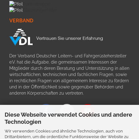
Podesttreppe
Glasreinigerleiter
VERBAND
Der Verband Deutscher Leitern- und Fahrgerüstehersteller
e.V. hat die Aufgabe, die gemeinsamen Interessen der
Mitglieder durch deren Beratung und Unterstützung in allen
wirtschaftlichen, technischen und fachlichen Fragen, sowie
in rechtlichen Fragen von allgemeinem Interesse zu fördern
und in der Öffentlichkeit sowie gegenüber Behörden und
anderen Körperschaften zu vertreten.
Diese Webseite verwendet Cookies und andere
Technologien
Wir verwenden Cookies und ähnliche Technologien, auch von
Schriftliche Angaben zu den Produkten und deren Bildern
Drittanbietern, um die ordentliche Funktionsweise der Website zu
können im Einzefall von der tatsächlichen Ausführung