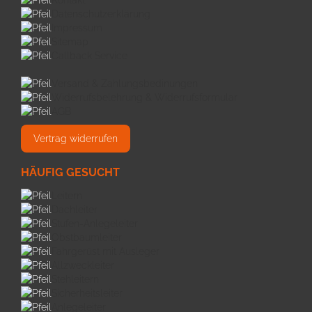
Kontakt
Datenschutzerklärung
Impressum
Sitemap
Callback Service
Versand & Zahlungsbedinungen
Widerrufsbelehrung & Widerrufsformular
AGB
Vertrag widerrufen
HÄUFIG GESUCHT
Leitern
Dachleiter
Stufen-Anlegeleiter
Obstbaumleiter
Fahrgerüst mit Ausleger
Allzweckleiter
Stehleitern
Sicherheitsleiter
Anlegeleiter