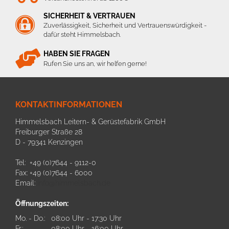
SICHERHEIT & VERTRAUEN
Zuverlässigkeit, Sicherheit und Vertrauenswürdigkeit -
dafür steht Himmelsbach.
HABEN SIE FRAGEN
Rufen Sie uns an, wir helfen gerne!
KONTAKTINFORMATIONEN
Himmelsbach Leitern- & Gerüstefabrik GmbH
Freiburger Straße 28
D - 79341 Kenzingen
Tel: +49 (0)7644 - 9112-0
Fax: +49 (0)7644 - 6000
Email:
info@himmelsbach.de
Öffnungszeiten:
Mo. - Do.:
08:00 Uhr - 17:30 Uhr
Fr.:
08:00 Uhr - 16:00 Uhr