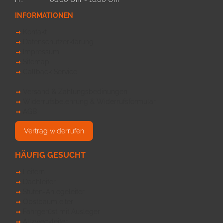
INFORMATIONEN
Kontakt
Datenschutzerklärung
Impressum
Sitemap
Callback Service
Versand & Zahlungsbedinungen
Widerrufsbelehrung & Widerrufsformular
AGB
Vertrag widerrufen
HÄUFIG GESUCHT
Leitern
Dachleiter
Stufen-Anlegeleiter
Obstbaumleiter
Fahrgerüst mit Ausleger
Allzweckleiter