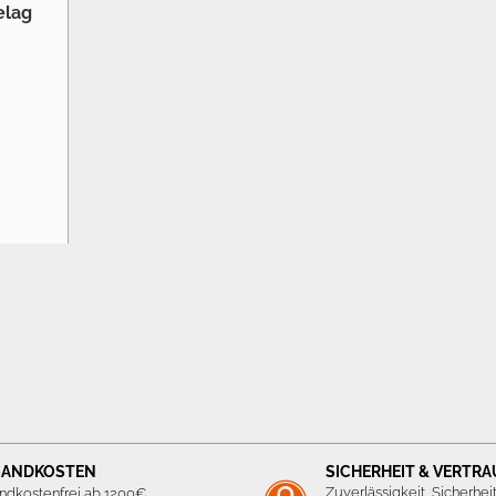
SANDKOSTEN
SICHERHEIT & VERTR
Zuverlässigkeit, Sicherhei
ndkostenfrei ab 1200€