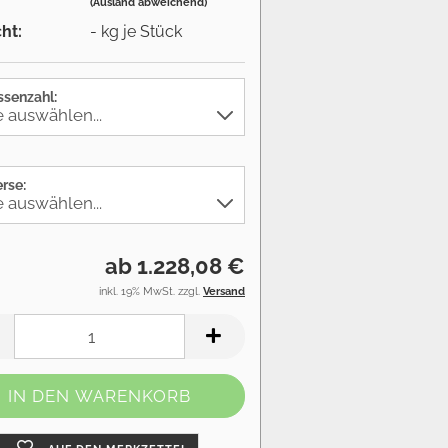
(Ausland abweichend)
ht:
-
kg je Stück
ssenzahl:
rse:
ab 1.228,08 €
inkl. 19% MwSt. zzgl.
Versand