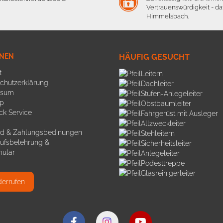
Vertrauenswürdigkeit - daf
Himmelsbach.
ONEN
HÄUFIG GESUCHT
t
Leitern
chutzerklärung
Dachleiter
ssum
Stufen-Anlegeleiter
p
Obstbaumleiter
ck Service
Fahrgerüst mit Ausleger
Allzweckleiter
d & Zahlungsbedinungen
Stehleitern
ufsbelehrung &
Sicherheitsleiter
mular
Anlegeleiter
Podesttreppe
Glasreinigerleiter
derrufen