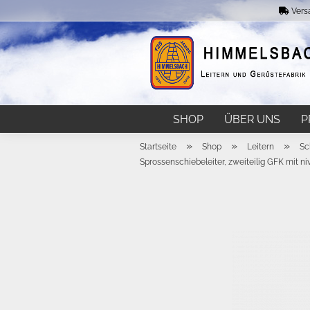
Vers
SHOP
ÜBER UNS
P
»
»
»
Startseite
Shop
Leitern
Sc
Sprossenschiebeleiter, zweiteilig GFK mit ni