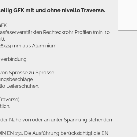
eilig GFK mit und ohne nivello Traverse.
GFK.
sfaserverstärkten Rechteckrohr Profilen (min. 10
t).
n 28x29 mm aus Aluminium.
verbindung.
von Sprosse zu Sprosse.
ungsbeschläge.
ello Leiterschuhen.
raverse).
lich.
.
in der Nähe von oder an unter Spannung stehenden
DIN EN 131. Die Ausführung berücksichtigt die EN