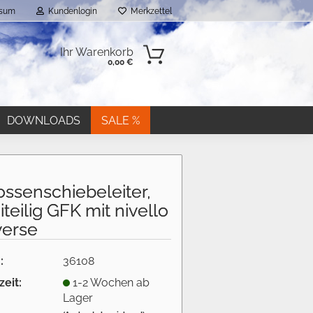
ssum
Kundenlogin
Merkzettel
Ihr Warenkorb
0,00 €
DOWNLOADS
SALE %
ossenschiebeleiter,
teilig GFK mit nivello
verse
n?
:
36108
zeit:
1-2 Wochen ab
Lager