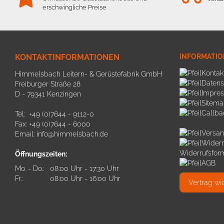
erschwingliche Preise
KONTAKTINFORMATIONEN
INFORMATI
Kontak
Himmelsbach Leitern- & Gerüstefabrik GmbH
Datens
Freiburger Straße 28
Impre
D - 79341 Kenzingen
Sitema
Callba
Tel: +49 (0)7644 - 9112-0
Fax: +49 (0)7644 - 6000
Versan
Email:
info@himmelsbach.de
Widerr
Widerrufsfor
Öffnungszeiten:
AGB
Mo. - Do.:
08:00 Uhr - 17:30 Uhr
Fr.:
08:00 Uhr - 16:00 Uhr
Vertrag wi