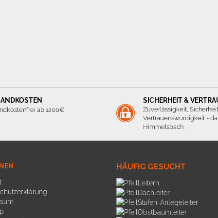
SANDKOSTEN
SICHERHEIT & VERTR
Zuverlässigkeit, Sicherhei
ndkostenfrei ab 1200€
Vertrauenswürdigkeit - daf
Himmelsbach.
ONEN
HÄUFIG GESUCHT
t
Leitern
chutzerklärung
Dachleiter
ssum
Stufen-Anlegeleiter
p
Obstbaumleiter