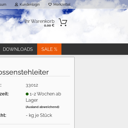
ssum
Kundenlogin
Merkzettel
Ihr Warenkorb
0,00 €
DOWNLOADS
SALE %
ossenstehleiter
:
33012
n?
zeit:
1-2 Wochen ab
Lager
(Ausland abweichend)
ht:
-
kg je Stück