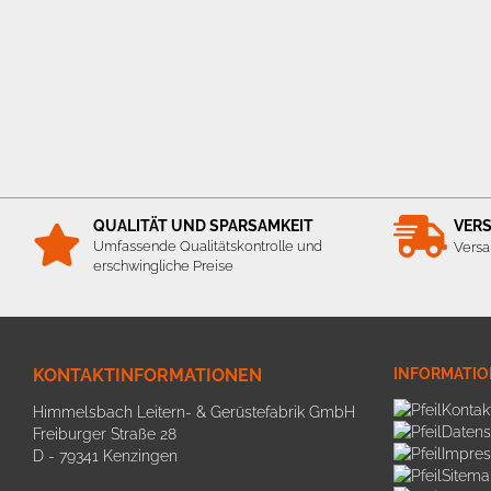
QUALITÄT UND SPARSAMKEIT
VER
Umfassende Qualitätskontrolle und
Versa
erschwingliche Preise
KONTAKTINFORMATIONEN
INFORMATI
Kontak
Himmelsbach Leitern- & Gerüstefabrik GmbH
Datens
Freiburger Straße 28
Impre
D - 79341 Kenzingen
Sitema