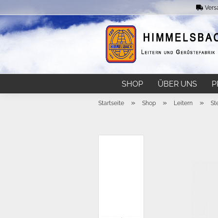
Vers
SHOP
ÜBER UNS
P
»
»
»
Startseite
Shop
Leitern
St