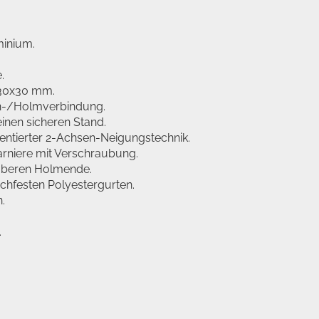
minium.
.
n 30x30 mm.
n-/Holmverbindung.
inen sicheren Stand.
tentierter 2-Achsen-Neigungstechnik.
arniere mit Verschraubung.
oberen Holmende.
chfesten Polyestergurten.
.
.