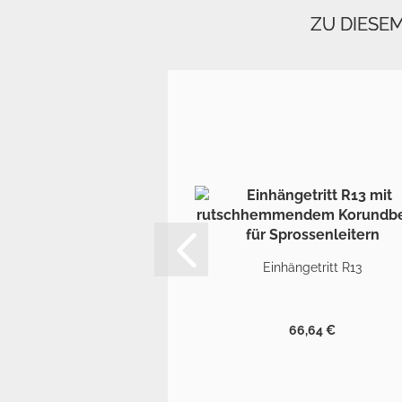
ZU DIESE
Einhängetritt R13
66,64 €