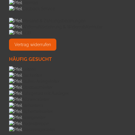
Sitemap
Callback Service
Versand & Zahlungsbedinungen
Widerrufsbelehrung & Widerrufsformular
AGB
Vertrag widerrufen
HÄUFIG GESUCHT
Leitern
Dachleiter
Stufen-Anlegeleiter
Obstbaumleiter
Fahrgerüst mit Ausleger
Allzweckleiter
Stehleitern
Sicherheitsleiter
Anlegeleiter
Podesttreppe
Glasreinigerleiter