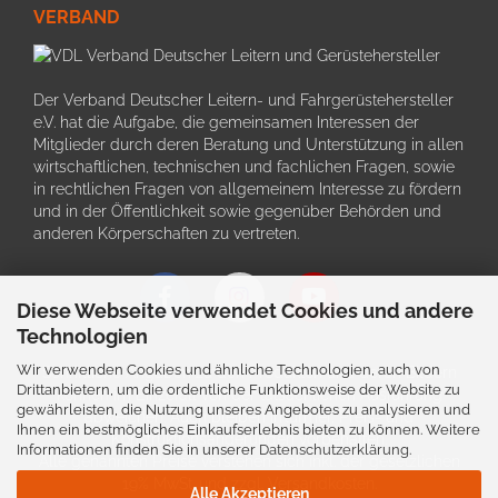
VERBAND
Der Verband Deutscher Leitern- und Fahrgerüstehersteller
e.V. hat die Aufgabe, die gemeinsamen Interessen der
Mitglieder durch deren Beratung und Unterstützung in allen
wirtschaftlichen, technischen und fachlichen Fragen, sowie
in rechtlichen Fragen von allgemeinem Interesse zu fördern
und in der Öffentlichkeit sowie gegenüber Behörden und
anderen Körperschaften zu vertreten.
Diese Webseite verwendet Cookies und andere
Technologien
Wir verwenden Cookies und ähnliche Technologien, auch von
Schriftliche Angaben zu den Produkten und deren Bildern
Drittanbietern, um die ordentliche Funktionsweise der Website zu
können im Einzefall von der tatsächlichen Ausführung
gewährleisten, die Nutzung unseres Angebotes zu analysieren und
abweichen. Auch bleiben Irrtürmer, Preis- und
Ihnen ein bestmögliches Einkaufserlebnis bieten zu können. Weitere
Konstruktionsänderungen vorbehalten.
Informationen finden Sie in unserer
Datenschutzerklärung
.
Alle genannten Preise verstehen sich inkl. der gesetzlichen
19% MwSt. und zzgl. Versandkosten.
Alle Akzeptieren