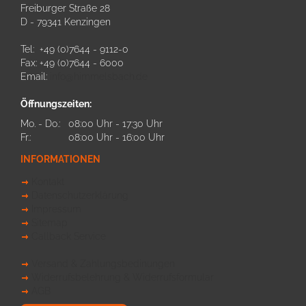
Freiburger Straße 28
D - 79341 Kenzingen
Tel: +49 (0)7644 - 9112-0
Fax: +49 (0)7644 - 6000
Email:
info@himmelsbach.de
Öffnungszeiten:
Mo. - Do.:
08:00 Uhr - 17:30 Uhr
Fr.:
08:00 Uhr - 16:00 Uhr
INFORMATIONEN
Kontakt
Datenschutzerklärung
Impressum
Sitemap
Callback Service
Versand & Zahlungsbedinungen
Widerrufsbelehrung & Widerrufsformular
AGB