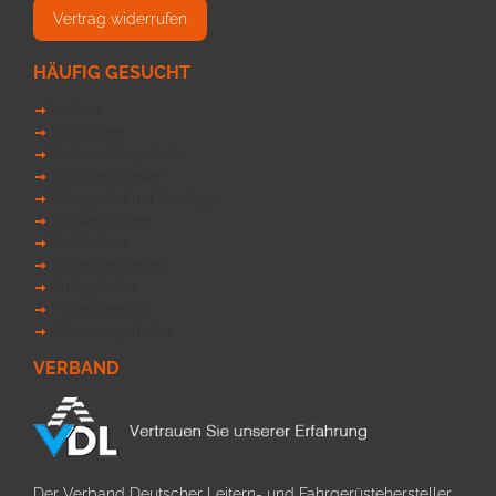
Vertrag widerrufen
HÄUFIG GESUCHT
Leitern
Dachleiter
Stufen-Anlegeleiter
Obstbaumleiter
Fahrgerüst mit Ausleger
Allzweckleiter
Stehleitern
Sicherheitsleiter
Anlegeleiter
Podesttreppe
Glasreinigerleiter
VERBAND
Der Verband Deutscher Leitern- und Fahrgerüstehersteller