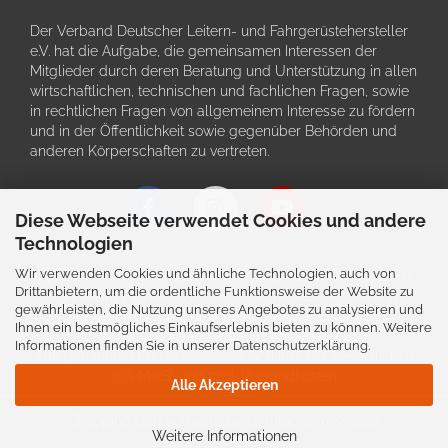
Der Verband Deutscher Leitern- und Fahrgerüstehersteller
e.V. hat die Aufgabe, die gemeinsamen Interessen der
Mitglieder durch deren Beratung und Unterstützung in allen
wirtschaftlichen, technischen und fachlichen Fragen, sowie
in rechtlichen Fragen von allgemeinem Interesse zu fördern
und in der Öffentlichkeit sowie gegenüber Behörden und
anderen Körperschaften zu vertreten.
Diese Webseite verwendet Cookies und andere
Technologien
Wir verwenden Cookies und ähnliche Technologien, auch von
Schriftliche Angaben zu den Produkten und deren Bildern
Drittanbietern, um die ordentliche Funktionsweise der Website zu
können im Einzefall von der tatsächlichen Ausführung
gewährleisten, die Nutzung unseres Angebotes zu analysieren und
abweichen. Auch bleiben Irrtürmer, Preis- und
Ihnen ein bestmögliches Einkaufserlebnis bieten zu können. Weitere
Konstruktionsänderungen vorbehalten.
Informationen finden Sie in unserer
Datenschutzerklärung
.
Alle genannten Preise verstehen sich inkl. der gesetzlichen
19% MwSt. und zzgl. Versandkosten.
Alle Akzeptieren
Shopping Cart Software
by Gambio.com © 2026
Weitere Informationen