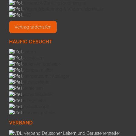
Versand & Zahlungsbedinungen
Widerrufsbelehrung & Widerrufsformular
AGB
Vertrag widerrufen
HÄUFIG GESUCHT
Leitern
Dachleiter
Stufen-Anlegeleiter
Obstbaumleiter
Fahrgerüst mit Ausleger
Allzweckleiter
Stehleitern
Sicherheitsleiter
Anlegeleiter
Podesttreppe
Glasreinigerleiter
VERBAND