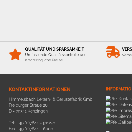
QUALITÄT UND SPARSAMKEIT
VER
Umfassende Qualitätskontrolle und
Versa
erschwingliche Preise
KONTAKTINFORMATIONEN
INFORMATI
Kontak
Himmelsbach Leitern- & Gerüstefabrik GmbH
Datens
Freiburger Straße 28
Impre
D - 79341 Kenzingen
Sitema
Callba
Tel: +49 (0)7644 - 9112-0
Fax: +49 (0)7644 - 6000