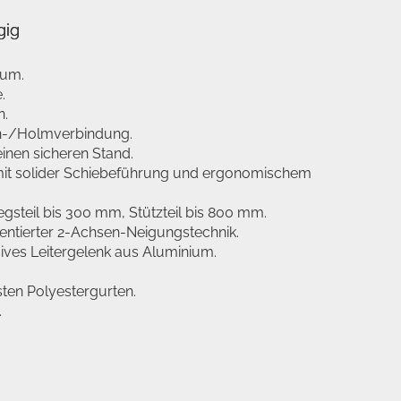
gig
ium.
.
n.
n-/Holmverbindung.
inen sicheren Stand.
it solider Schiebeführung und ergonomischem
iegsteil bis 300 mm, Stützteil bis 800 mm.
tentierter 2-Achsen-Neigungstechnik.
ives Leitergelenk aus Aluminium.
ten Polyestergurten.
.