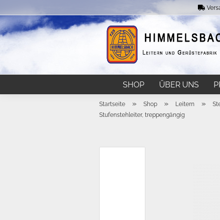
Vers
SHOP
ÜBER UNS
P
»
»
»
Startseite
Shop
Leitern
St
Stufenstehleiter, treppengängig