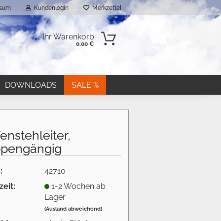
ssum
Kundenlogin
Merkzettel
Ihr Warenkorb
0,00 €
DOWNLOADS
SALE %
enstehleiter,
ppengängig
n?
:
42710
zeit:
1-2 Wochen ab
Lager
(Ausland abweichend)