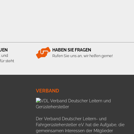
AUEN
HABEN SIE FRAGEN
t und
Rufen Sie uns an, wir helfen gerne!
ür steht
VERBAND
Der Verband Deutscher Leitern- und
Fahrgerüstehersteller e.V. hat die Aufgabe, die
gemeinsamen Interessen der Mitglieder