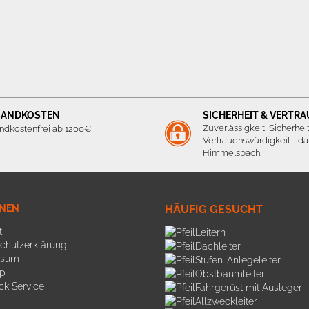
SANDKOSTEN
SICHERHEIT & VERTR
Zuverlässigkeit, Sicherhei
ndkostenfrei ab 1200€
Vertrauenswürdigkeit - daf
Himmelsbach.
ONEN
HÄUFIG GESUCHT
t
Leitern
chutzerklärung
Dachleiter
ssum
Stufen-Anlegeleiter
p
Obstbaumleiter
ck Service
Fahrgerüst mit Ausleger
Allzweckleiter