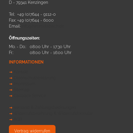
D - 79341 Kenzingen
Tel: +49 (0)7644 - 9112-0
Fax: +49 (0)7644 - 6000
Email:
info@himmelsbach.de
Öffnungszeiten:
Mo. - Do.:
08:00 Uhr - 17:30 Uhr
Fr.:
08:00 Uhr - 16:00 Uhr
INFORMATIONEN
Kontakt
Datenschutzerklärung
Impressum
Sitemap
Callback Service
Versand & Zahlungsbedinungen
Widerrufsbelehrung & Widerrufsformular
AGB
Vertrag widerrufen